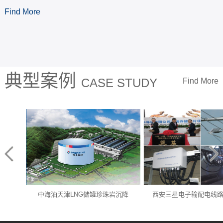
式光纤温度传感产品实现了进口替
代，获评“国家重点新产品”。
Find More
典型案例
CASE STUDY
Find More
岩沉降
西安三星电子输配电线路综合监控
福建福清核电高压电缆