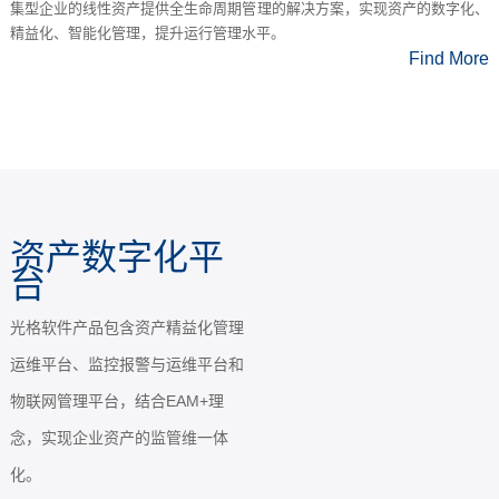
集型企业的线性资产提供全生命周期管理的解决方案，实现资产的数字化、
精益化、智能化管理，提升运行管理水平。
Find More
光纤传感
光格科技深耕光纤传感十余年，全
自主研发了基于拉曼散射、瑞利散
射、布里渊散射等多种核心技术的
光纤传感产品，是分布式光纤传感
领域的开拓者和领导者。产品获国
家权威机构认证，其中AT800分布