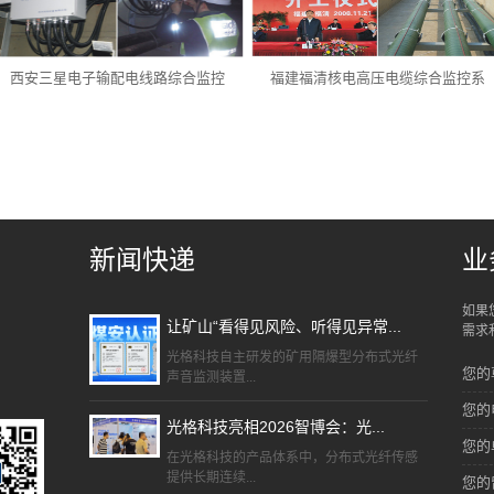
西安三星电子输配电线路综合监控
福建福清核电高压电缆综合监控系
新闻快递
业
如果
让矿山“看得见风险、听得见异常...
需求
光格科技自主研发的矿用隔爆型分布式光纤
您的
声音监测装置...
您的
光格科技亮相2026智博会：光...
您的
在光格科技的产品体系中，分布式光纤传感
提供长期连续...
您的